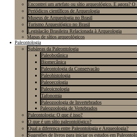
Encontrei um artefato ou sítio arqueológico. E agora? O
Periódicos científicos de Arqueologia
Museus de Arqueologia no Brasil
Turismo Arqueológico no Brasil
Legislação Brasileira Relacionada à Arqueologia
Mapas de sítios arqueológicos
Paleontologia
Subáreas da Paleontologia
Paleobotânica
Biomecânica
Paleontologia da Conservação
Paleohistologia
Paleoecologia
Paleoicnologia
Tafonomia
Paleozoologia de Invertebrados
Paleozoologia de Vertebrados
Paleontologia: O que é isso?
O que é um sítio paleontológico?
Qual a diferença entre Paleontologia e Arqueologia?
Sugestões de livros para iniciar os estudos em Paleontol