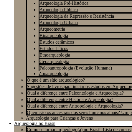
Arqueologia Pré-Histórica
Arqueologia Pública
Arqueologia da Repressão e Resistência
Arqueologia Urbana
Arqueometria
Bioarqueologia
Estudos cerâmicos
Estudos Líticos
Etnoarqueologia
Geoarqueologia
Paleoantropologia (Evolução Humana)
Zooarqueologia
O que é um sítio arqueológico?
Sugestões de livros para iniciar os estudos em Arqueolog
Qual a diferença entre Paleontologia e Arqueologia?
Qual a diferença entre História e Arqueologia?
Qual a diferença entre Antropologia e Arqueologia?
Quem são os ancestrais dos seres humanos atuais? Um 
Arqueologia para Crianças e Jovens
Arqueologia no Brasil
Como se tornar arqueólogo(a) no Brasil: Lista de cursos