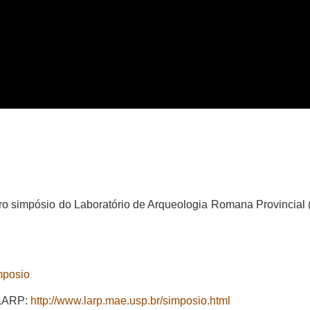
ro simpósio do Laboratório de Arqueologia Romana Provincial
mposio
 LARP:
http://www.larp.mae.usp.br/simposio.html