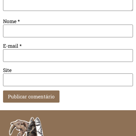
Nome
*
E-mail
*
Site