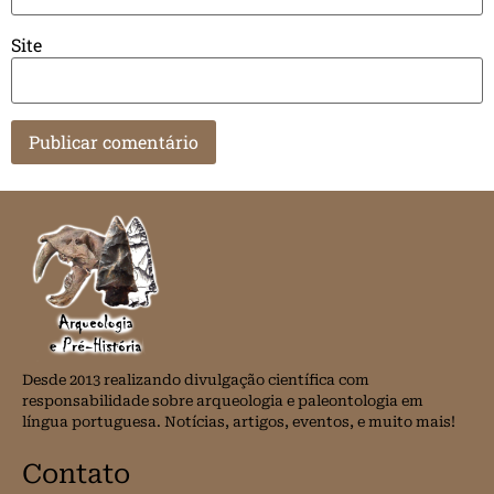
Site
Desde 2013 realizando divulgação científica com
responsabilidade sobre arqueologia e paleontologia em
língua portuguesa. Notícias, artigos, eventos, e muito mais!
Contato