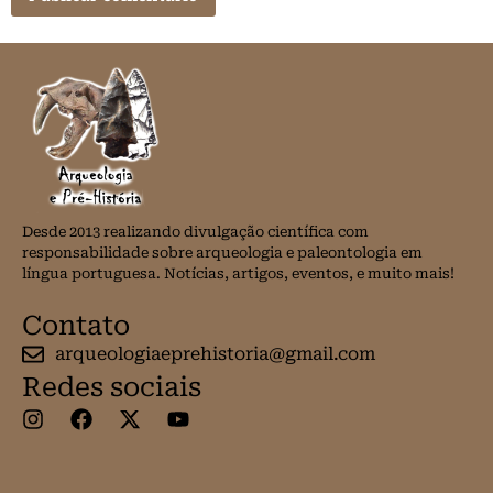
Desde 2013 realizando divulgação científica com
responsabilidade sobre arqueologia e paleontologia em
língua portuguesa. Notícias, artigos, eventos, e muito mais!
Contato
arqueologiaeprehistoria@gmail.com
Redes sociais