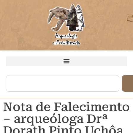
Nota de Falecimento
– arqueóloga Drª
Dorath Pinto Uchôa