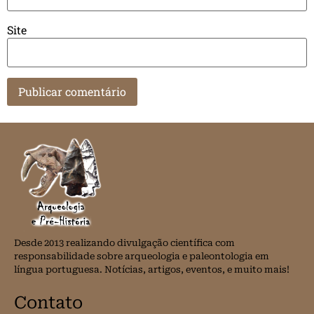
Site
Desde 2013 realizando divulgação científica com
responsabilidade sobre arqueologia e paleontologia em
língua portuguesa. Notícias, artigos, eventos, e muito mais!
Contato