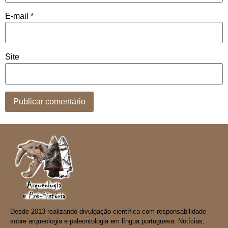
E-mail
*
Site
Desde 2013 realizando divulgação científica com responsabilidade
sobre arqueologia e paleontologia em língua portuguesa. Notícias,