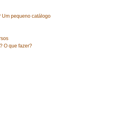
? Um pequeno catálogo
rsos
a? O que fazer?