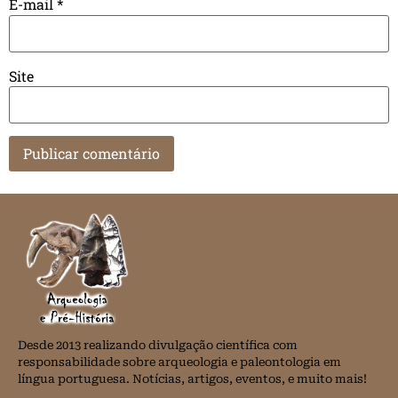
E-mail
*
Site
Desde 2013 realizando divulgação científica com
responsabilidade sobre arqueologia e paleontologia em
língua portuguesa. Notícias, artigos, eventos, e muito mais!