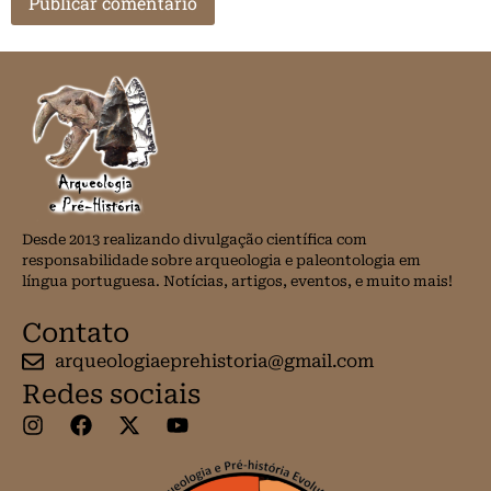
Desde 2013 realizando divulgação científica com
responsabilidade sobre arqueologia e paleontologia em
língua portuguesa. Notícias, artigos, eventos, e muito mais!
Contato
arqueologiaeprehistoria@gmail.com
Redes sociais