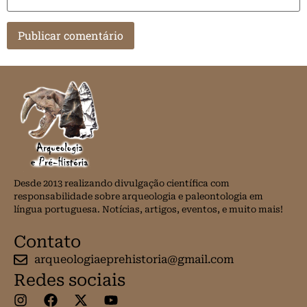
Desde 2013 realizando divulgação científica com
responsabilidade sobre arqueologia e paleontologia em
língua portuguesa. Notícias, artigos, eventos, e muito mais!
Contato
arqueologiaeprehistoria@gmail.com
Redes sociais