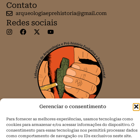
Contato
arqueologiaeprehistoria@gmail.com
Redes sociais
Gerenciar o consentimento
Para fornecer as melhores experiências, usamos tecnologias como
cookies para armazenar e/ou acessar informações do dispositivo. O
Todos os direitos reservados.
consentimento para essas tecnologias nos permitirá processar dados
como comportamento de navegação ou IDs exclusivos neste site.
Política de Cookies (BR)