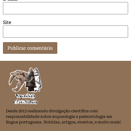
Site
Desde 2013 realizando divulgação científica com
responsabilidade sobre arqueologia e paleontologia em
língua portuguesa. Notícias, artigos, eventos, e muito mais!