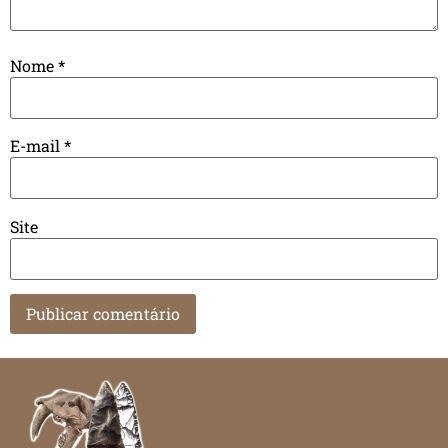
Nome
*
E-mail
*
Site