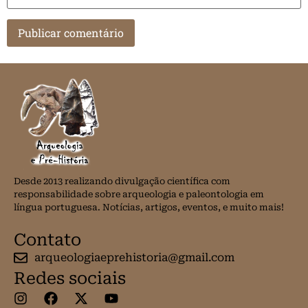
Desde 2013 realizando divulgação científica com
responsabilidade sobre arqueologia e paleontologia em
língua portuguesa. Notícias, artigos, eventos, e muito mais!
Contato
arqueologiaeprehistoria@gmail.com
Redes sociais