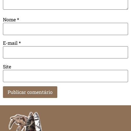
Nome
*
E-mail
*
Site