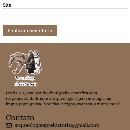
Site
Desde 2013 realizando divulgação científica com
responsabilidade sobre arqueologia e paleontologia em
língua portuguesa. Notícias, artigos, eventos, e muito mais!
Contato
arqueologiaeprehistoria@gmail.com