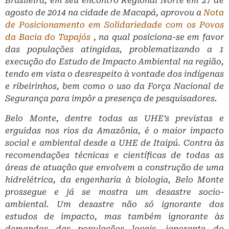
Brasileira, em seu encontro Regional Norte em 27 de
agosto de 2014 na cidade de Macapá, aprovou a
Nota
de Posicionamento em Solidariedade com os Povos
da Bacia do Tapajós
, na qual posiciona­-se em favor
das populações atingidas, problematizando a 1
execução do Estudo de Impacto Ambiental na região,
tendo em vista o desrespeito à vontade dos indígenas
e ribeirinhos, bem como o uso da Força Nacional de
Segurança para impôr a presença de pesquisadores.
Belo Monte, dentre todas as UHE’s previstas e
erguidas nos rios da Amazônia, é o maior impacto
social e ambiental desde a UHE de Itaipú. Contra às
recomendações técnicas e científicas de todas as
áreas de atuação que envolvem a construção de uma
hidrelétrica, da engenharia à biologia, Belo Monte
prossegue e já se mostra um desastre socio­
ambiental. Um desastre não só ignorante dos
estudos de impacto, mas também ignorante às
demandas das populações locais, ignorante do