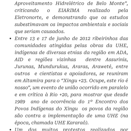
Aproveitamento Hidrelétrico de Belo Monte”,
criticando o EIA­RIMA realizado pela
Eletronorte, e demonstrando que os estudos
subestimavam os impactos ambientais e sociais
que seriam causados. ­
Entre 13 e 17 de junho de 2012 ribeirinhos das
comunidades atingidas pelas obras da UHE,
indígenas de diversas etnias da região em ADA,
AID e regiões vizinhas ­ dentre Assurinis,
Jurunas, Mundurukus, Araras, Araweté, entre
outros ­ e cientistas e apoiadores, se reuniram
em Altamira para o “Xingu +23. Ocupe, este rio é
nosso”, um evento de união ocorrido em paralelo
e em crítica à Rio +20, para mostrar que desde
1989 ­ ano de ocorrência do 1º Encontro dos
Povos Indígenas do Xingu ­ os povos da região
são contra a implementação de uma UHE (na
época, chamada UHE Kararaô). ­
Um dos muitos protestos realizados por