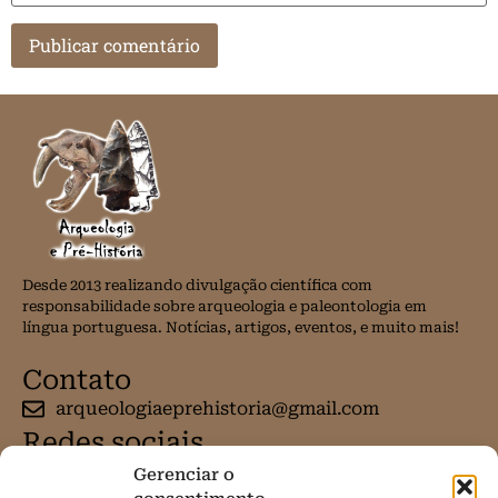
Desde 2013 realizando divulgação científica com
responsabilidade sobre arqueologia e paleontologia em
língua portuguesa. Notícias, artigos, eventos, e muito mais!
Contato
arqueologiaeprehistoria@gmail.com
Redes sociais
Gerenciar o