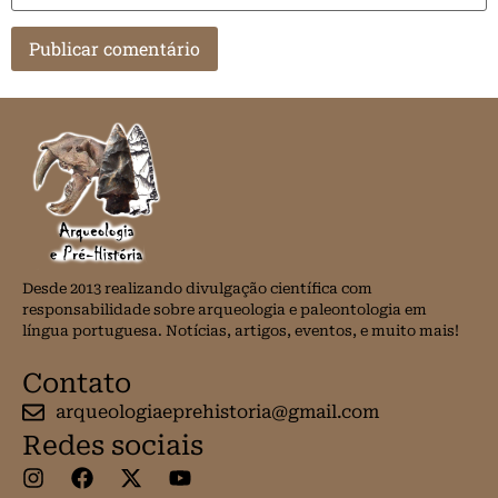
Desde 2013 realizando divulgação científica com
responsabilidade sobre arqueologia e paleontologia em
língua portuguesa. Notícias, artigos, eventos, e muito mais!
Contato
arqueologiaeprehistoria@gmail.com
Redes sociais