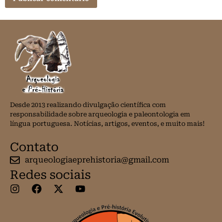
Desde 2013 realizando divulgação científica com
responsabilidade sobre arqueologia e paleontologia em
língua portuguesa. Notícias, artigos, eventos, e muito mais!
Contato
arqueologiaeprehistoria@gmail.com
Redes sociais