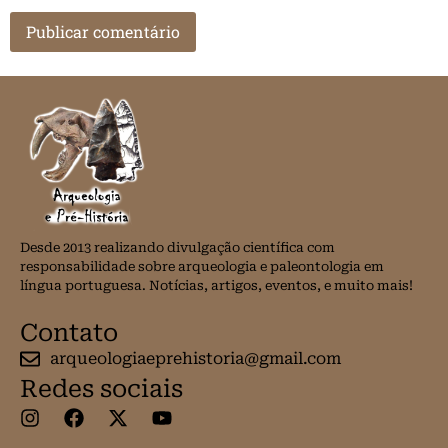
Desde 2013 realizando divulgação científica com
responsabilidade sobre arqueologia e paleontologia em
língua portuguesa. Notícias, artigos, eventos, e muito mais!
Contato
arqueologiaeprehistoria@gmail.com
Redes sociais