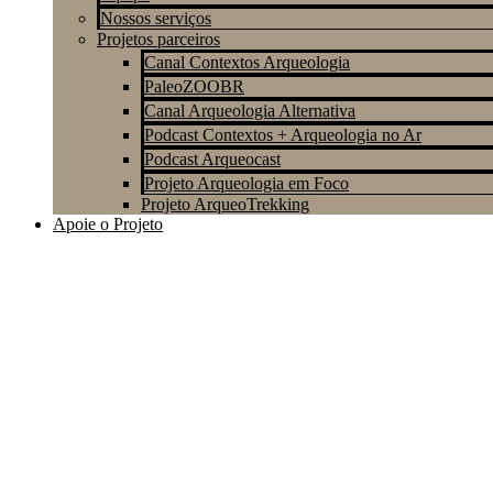
Nossos serviços
Projetos parceiros
Canal Contextos Arqueologia
PaleoZOOBR
Canal Arqueologia Alternativa
Podcast Contextos + Arqueologia no Ar
Podcast Arqueocast
Projeto Arqueologia em Foco
Projeto ArqueoTrekking
Apoie o Projeto