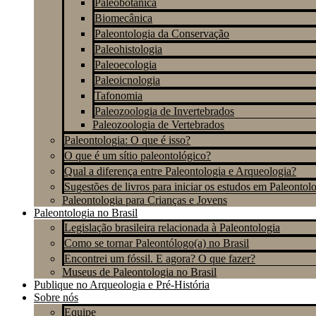
Paleobotânica
Biomecânica
Paleontologia da Conservação
Paleohistologia
Paleoecologia
Paleoicnologia
Tafonomia
Paleozoologia de Invertebrados
Paleozoologia de Vertebrados
Paleontologia: O que é isso?
O que é um sítio paleontológico?
Qual a diferença entre Paleontologia e Arqueologia?
Sugestões de livros para iniciar os estudos em Paleontol
Paleontologia para Crianças e Jovens
Paleontologia no Brasil
Legislação brasileira relacionada à Paleontologia
Como se tornar Paleontólogo(a) no Brasil
Encontrei um fóssil. E agora? O que fazer?
Museus de Paleontologia no Brasil
Publique no Arqueologia e Pré-História
Sobre nós
Equipe