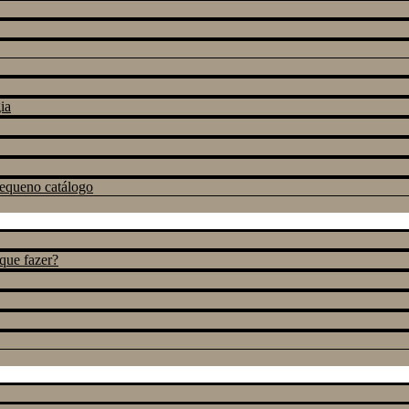
ia
pequeno catálogo
 que fazer?