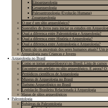
Etnoarqueologia
Geoarqueologia
Paleoantropologia (Evolução Humana)
Zooarqueologia
O que é um sítio arqueológico?
Sugestões de livros para iniciar os estudos em Arqueolog
Qual a diferença entre Paleontologia e Arqueologia?
Qual a diferença entre História e Arqueologia?
Qual a diferença entre Antropologia e Arqueologia?
Quem são os ancestrais dos seres humanos atuais? Um 
Arqueologia para Crianças e Jovens
Arqueologia no Brasil
Como se tornar arqueólogo(a) no Brasil: Lista de cursos
Encontrei um artefato ou sítio arqueológico. E agora? O
Periódicos científicos de Arqueologia
Museus de Arqueologia no Brasil
Turismo Arqueológico no Brasil
Legislação Brasileira Relacionada à Arqueologia
Mapas de sítios arqueológicos
Paleontologia
Subáreas da Paleontologia