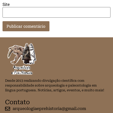
Site
Desde 2013 realizando divulgação científica com
responsabilidade sobre arqueologia e paleontologia em
língua portuguesa. Notícias, artigos, eventos, e muito mais!
Contato
arqueologiaeprehistoria@gmail.com