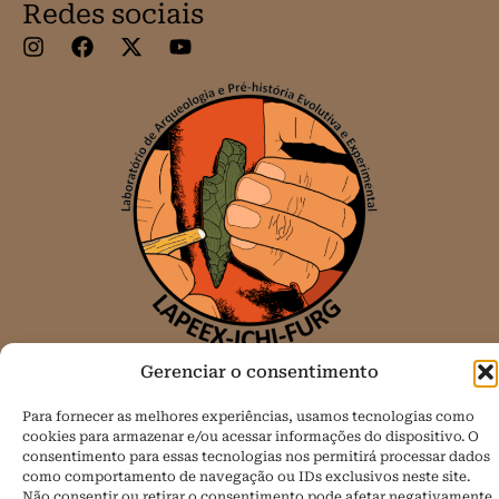
Redes sociais
Gerenciar o consentimento
Todos os direitos reservados.
Para fornecer as melhores experiências, usamos tecnologias como
Política de Cookies (BR)
cookies para armazenar e/ou acessar informações do dispositivo. O
consentimento para essas tecnologias nos permitirá processar dados
como comportamento de navegação ou IDs exclusivos neste site.
Não consentir ou retirar o consentimento pode afetar negativamente