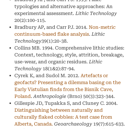
typologies and alternative approaches: An
experimental assessment.
Lithic Technology
20(2):100-115.
Bradbury AP, and Carr PJ. 2014.
Non-metric
continuum-based flake analysis
.
Lithic
Technology
39(1):20-38.
Collins MB. 1994. Comprehensive lithic studies:
Context, technology, style, attrition, breakage,
use-wear, and organic residues.
Lithic
Technology
18(1&2):87-94.
Cyrek K, and Sudol M. 2012.
Artefacts or
geofacts? Presenting a dilemma basing on the
Early Vistulian finds from the Bisnik Cave,
Poland
.
Anthropologie
(Brno) 50(3):323-344.
Gillespie JD, Tupakka S, and Cluney C. 2004.
Distinguishing between naturally and
culturally flaked cobbles: A test case from
Alberta, Canada.
Geoarchaeology
19(7):615-633.