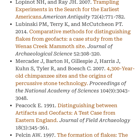
Lopinot NH, and Ray JH. 2007.
Trampling
Experiments in the Search for the Earliest
Americans.
American Antiquity
72(4):771-782.
Lubinski PM, Terry K, and McCutcheon PT.
2014.
Comparative methods for distinguishing
flakes from geofacts: a case study from the
Wenas Creek Mammoth site.
Journal of
Archaeological Science
52:308-320.
Mercader J, Barton H, Gillespie J, Harris J,
Kuhn S, Tyler R, and Boesch C. 2007.
4,300-Year-
old chimpanzee sites and the origins of
percussive stone technology.
Proceedings of
the National Academy of Sciences
104(9):3043-
3048.
Peacock E. 1991.
Distinguishing between
Artifacts and Geofacts: A Test Case from
Eastern England.
Journal of Field Archaeology
18(3):345-361.
Pelcin AW. 1997.
The formation of flakes: The