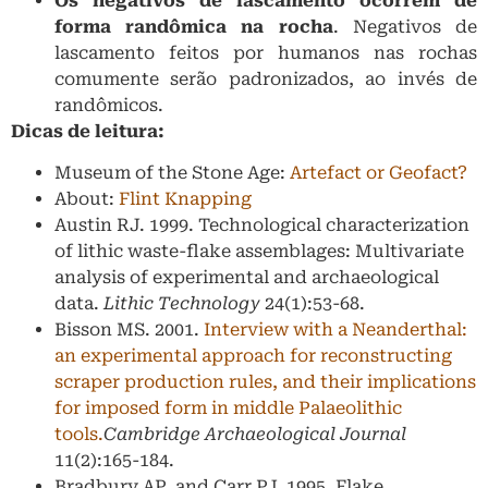
Os negativos de lascamento ocorrem de
forma randômica na rocha
. Negativos de
lascamento feitos por humanos nas rochas
comumente serão padronizados, ao invés de
randômicos.
Dicas de leitura:
Museum of the Stone Age:
Artefact or Geofact?
About:
Flint Knapping
Austin RJ. 1999. Technological characterization
of lithic waste-flake assemblages: Multivariate
analysis of experimental and archaeological
data.
Lithic Technology
24(1):53-68.
Bisson MS. 2001.
Interview with a Neanderthal:
an experimental approach for reconstructing
scraper production rules, and their implications
for imposed form in middle Palaeolithic
tools.
Cambridge Archaeological Journal
11(2):165-184.
Bradbury AP, and Carr PJ. 1995. Flake