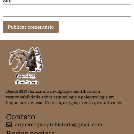
Site
Desde 2013 realizando divulgação científica com
responsabilidade sobre arqueologia e paleontologia em
língua portuguesa. Notícias, artigos, eventos, e muito mais!
Contato
arqueologiaeprehistoria@gmail.com
Redes sociais