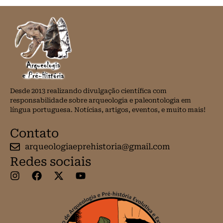
Desde 2013 realizando divulgação científica com
responsabilidade sobre arqueologia e paleontologia em
língua portuguesa. Notícias, artigos, eventos, e muito mais!
Contato
arqueologiaeprehistoria@gmail.com
Redes sociais