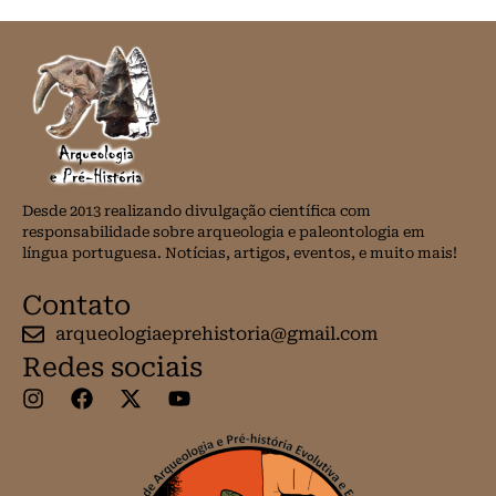
Desde 2013 realizando divulgação científica com
responsabilidade sobre arqueologia e paleontologia em
língua portuguesa. Notícias, artigos, eventos, e muito mais!
Contato
arqueologiaeprehistoria@gmail.com
Redes sociais