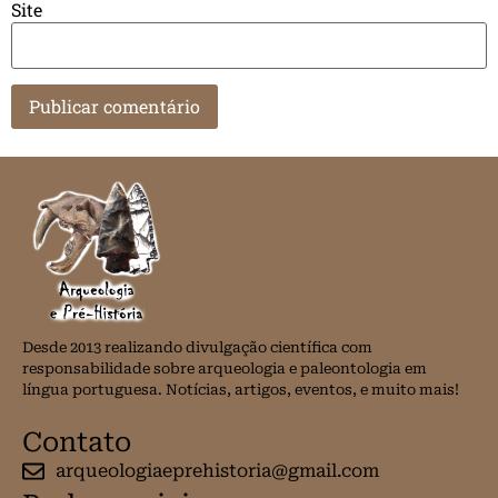
Site
Desde 2013 realizando divulgação científica com
responsabilidade sobre arqueologia e paleontologia em
língua portuguesa. Notícias, artigos, eventos, e muito mais!
Contato
arqueologiaeprehistoria@gmail.com