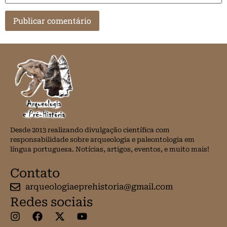
Desde 2013 realizando divulgação científica com
responsabilidade sobre arqueologia e paleontologia em
língua portuguesa. Notícias, artigos, eventos, e muito mais!
Contato
arqueologiaeprehistoria@gmail.com
Redes sociais