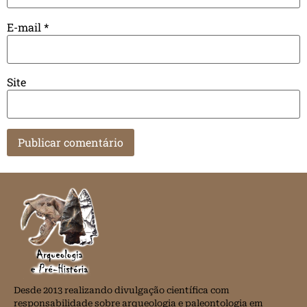
E-mail
*
Site
Desde 2013 realizando divulgação científica com
responsabilidade sobre arqueologia e paleontologia em