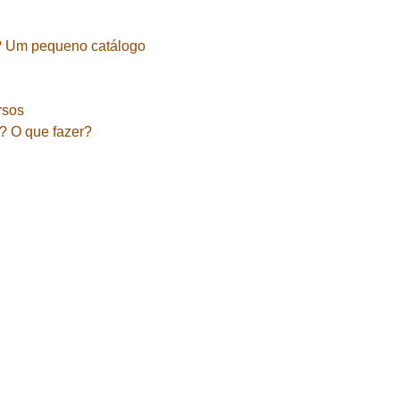
? Um pequeno catálogo
rsos
a? O que fazer?