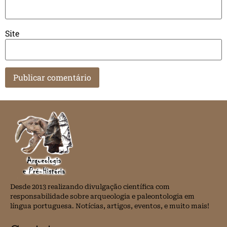
Site
Desde 2013 realizando divulgação científica com
responsabilidade sobre arqueologia e paleontologia em
língua portuguesa. Notícias, artigos, eventos, e muito mais!