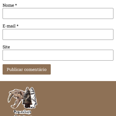
Nome
*
E-mail
*
Site