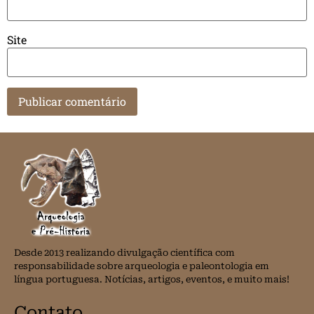
Site
Desde 2013 realizando divulgação científica com
responsabilidade sobre arqueologia e paleontologia em
língua portuguesa. Notícias, artigos, eventos, e muito mais!
Contato