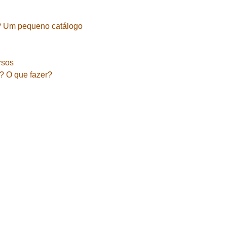
? Um pequeno catálogo
rsos
a? O que fazer?