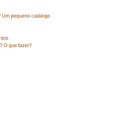
? Um pequeno catálogo
rsos
a? O que fazer?