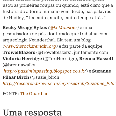
usou as primeiras roupas ou quando, está claro que a
história do adorno humano vem desde, nas palavras
de Hadley, ” há muito, muito, muito tempo atrás.”
Becky Wragg Sykes
(
@LeMoustier
)
é uma
pesquisadora de pós-doutorado que trabalha com
arqueologia Neanderthal. Ela tem um blog
(
www.therocksremain.org
)
e faz parte da equipe
TrowelBlazers
(@trowelblazers), juntamente com
Victoria Herridge
(@ToriHerridge),
Brenna Hassett
(@brennawalks
http://passiminpassing.blogspot.co.uk
/
) e
Suzanne
Pilaar Birch
(@suzie_birch
http://research.brown.edu/myresearch/Suzanne_Pilaa
FONTE:
The Guardian
Uma resposta