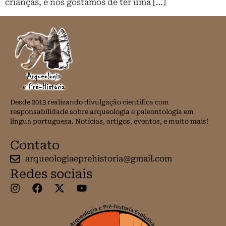
crianças, e nós gostamos de ter uma […]
Desde 2013 realizando divulgação científica com
responsabilidade sobre arqueologia e paleontologia em
língua portuguesa. Notícias, artigos, eventos, e muito mais!
Contato
arqueologiaeprehistoria@gmail.com
Redes sociais