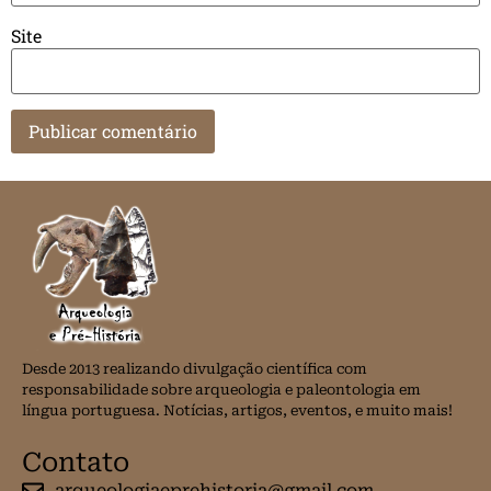
Site
Desde 2013 realizando divulgação científica com
responsabilidade sobre arqueologia e paleontologia em
língua portuguesa. Notícias, artigos, eventos, e muito mais!
Contato
arqueologiaeprehistoria@gmail.com