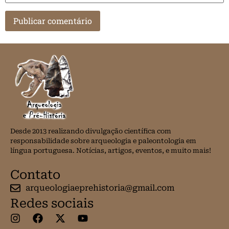
Desde 2013 realizando divulgação científica com
responsabilidade sobre arqueologia e paleontologia em
língua portuguesa. Notícias, artigos, eventos, e muito mais!
Contato
arqueologiaeprehistoria@gmail.com
Redes sociais