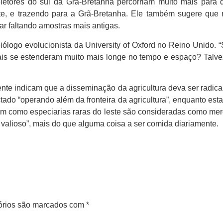
coletores do sul da Grã-Bretanha percorriam muito mais para
ste, e trazendo para a Grã-Bretanha. Ele também sugere que 
r faltando amostras mais antigas.
biólogo evolucionista da University of Oxford no Reino Unido
uais se estenderam muito mais longe no tempo e espaço? Talve
te indicam que a disseminação da agricultura deva ser radical
tado “operando além da fronteira da agricultura”, enquanto es
ssim como especiarias raras do leste são consideradas como merca
e valioso”, mais do que alguma coisa a ser comida diariamente.
órios são marcados com
*