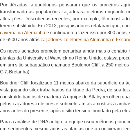
Por décadas, arqueólogos pensaram que os primeiros agri
transformado as populações caçadoras-coletoras enquanto m
alterações. Descobertas recentes, por exemplo, têm mostrado
terem substituído. Em 2013, pesquisadores relataram que, c
caverna na Alemanha
e continuado a fazer isso por 800 anos,
de 6500 anos atrás
caçadores-coletores na Alemanha e Escandi
Os novos achados prometem perturbar ainda mais o cenário no
plantas da University of Warwick no Reino Unido, estava proc
em um sítio subaquático chamado Bouldnor Cliff, a 250 metros 
Grã-Bretanha).
Bouldnor Cliff, localizado 11 metros abaixo da superfície d
vista jogando sílex trabalhados da Idade da Pedra, de sua toc
construído barcos de madeira. A equipe de Allaby recolheu qu
pelos caçadores-coletores e submeteram as amostras a ambas 
anos antes do presente, após o sítio ter sido inundado pela 
Para a análise de DNA antigo, a equipe usou métodos pioneir
em sedimentos mesmo após as plantas que o contiveram tere