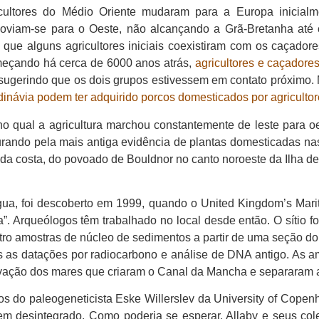
cultores do Médio Oriente mudaram para a Europa inicial
oviam-se para o Oeste, não alcançando a Grã-Bretanha até 
 que alguns agricultores iniciais coexistiram com os caçador
omeçando há cerca de 6000 anos atrás,
agricultores e caçador
 sugerindo que os dois grupos estivessem em contato próximo.
návia podem ter adquirido porcos domesticados por agriculto
 qual a agricultura marchou constantemente de leste para oe
urando pela mais antiga evidência de plantas domesticadas na
da costa, do povoado de Bouldnor no canto noroeste da Ilha de
a água, foi descoberto em 1999, quando o United Kingdom’s Ma
a”. Arqueólogos têm trabalhado no local desde então. O sítio 
atro amostras de núcleo de sedimentos a partir de uma seção 
as datações por radiocarbono e análise de DNA antigo. As am
elevação dos mares que criaram o Canal da Mancha e separaram 
os do paleogeneticista Eske Willerslev da University of Cope
m desintegrado. Como poderia se esperar, Allaby e seus co