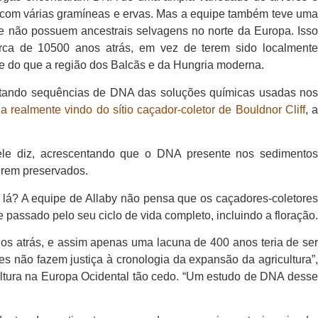
e com várias gramíneas e ervas. Mas a equipe também teve uma
ue não possuem ancestrais selvagens no norte da Europa. Isso
cerca de 10500 anos atrás, em vez de terem sido localmente
te do que a região dos Balcãs e da Hungria moderna.
tentando sequências de DNA das soluções químicas usadas nos
a realmente vindo do sítio caçador-coletor de Bouldnor Cliff
, 
, ele diz, acrescentando que o DNA presente nos sedimentos
erem preservados.
lá? A equipe de Allaby não pensa que os caçadores-coletores
 passado pelo seu ciclo de vida completo, incluindo a floração.
nos atrás, e assim apenas uma lacuna de 400 anos teria de ser
 não fazem justiça à cronologia da expansão da agricultura”,
ultura na Europa Ocidental tão cedo. “Um estudo de DNA desse