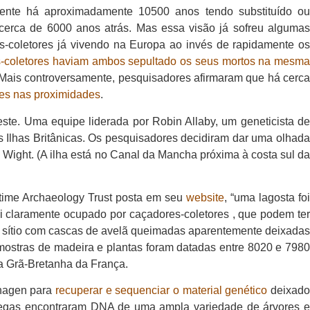
mente há aproximadamente 10500 anos tendo substituído ou
cerca de 6000 anos atrás. Mas essa visão já sofreu algumas
es-coletores já vivendo na Europa ao invés de rapidamente os
es-coletores haviam ambos sepultado os seus mortos na mesm
 Mais controversamente, pesquisadores afirmaram que há cerc
res nas proximidades
.
ste. Uma equipe liderada por Robin Allaby, um geneticista de
s Ilhas Britânicas. Os pesquisadores decidiram dar uma olhada
 Wight. (A ilha está no Canal da Mancha próxima à costa sul da
ritime Archaeology Trust posta em seu
website
, “uma lagosta fo
foi claramente ocupado por caçadores-coletores , que podem ter
do sítio com cascas de avelã queimadas aparentemente deixadas
ostras de madeira e plantas foram datadas entre 8020 e 7980
a Grã-Bretanha da França.
nhagen para
recuperar e sequenciar o material genético
deixad
legas encontraram DNA de uma ampla variedade de árvores e