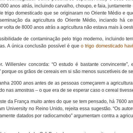
00 anos atrás, incluindo carvalho, choupo, e faia, juntament
de trigo domesticado que se originaram no Oriente Médio e q
isseminação da agricultura do Oriente Médio, inciando há 
volta de 8000 anos atrás a agricultura não estava mais à oes
ossibilidade de contaminação pelo trigo moderno, incluindo 
as. A única conclusão possível é que
o trigo domesticado havi
er. Willerslev concorda: “O estudo é bastante convincente”
” porque os grãos de cereais em si são menos suscetíveis de s
anha 2000 anos antes de as pessoas começarem a agricultura 
do nas amostras – o que era de se esperar caso o cereal tivesse
oeste da França muito antes do que se tem pensado, há 7600 a
niversity no Reino Unido, rejeita essa sugestão. “Os autores
etamente datados por radiocarnobo” argumentam contra a agric