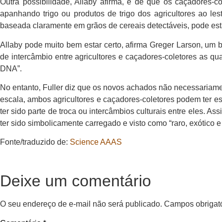
Outra possibilidade, Allaby afirma, é de que os caçadores-
apanhando trigo ou produtos de trigo dos agricultores ao le
baseada claramente em grãos de cereais detectáveis, pode esta
Allaby pode muito bem estar certo, afirma Greger Larson, um 
de intercâmbio entre agricultores e caçadores-coletores as q
DNA”.
No entanto, Fuller diz que os novos achados não necessariamen
escala, ambos agricultores e caçadores-coletores podem ter es
ter sido parte de troca ou intercâmbios culturais entre eles. A
ter sido simbolicamente carregado e visto como “raro, exótico 
Fonte/traduzido de:
Science AAAS
Deixe um comentário
O seu endereço de e-mail não será publicado.
Campos obrigat