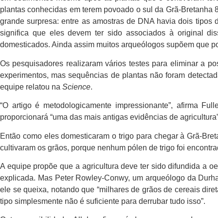
plantas conhecidas em terem povoado o sul da Grã-Bretanha 80
grande surpresa: entre as amostras de DNA havia dois tipos 
significa que eles devem ter sido associados à original d
domesticados. Ainda assim muitos arqueólogos supõem que por 
Os pesquisadores realizaram vários testes para eliminar a p
experimentos, mas sequências de plantas não foram detectad
equipe relatou na
Science
.
“O artigo é metodologicamente impressionante”, afirma Full
proporcionará “uma das mais antigas evidências de agricultura
Então como eles domesticaram o trigo para chegar à Grã-Bret
cultivaram os grãos, porque nenhum pólen de trigo foi encontra
A equipe propõe que a agricultura deve ter sido difundida a 
explicada. Mas Peter Rowley-Conwy, um arqueólogo da Durham U
ele se queixa, notando que “milhares de grãos de cereais dir
tipo simplesmente não é suficiente para derrubar tudo isso”.