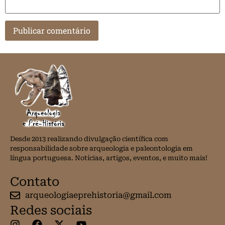
Desde 2013 realizando divulgação científica com
responsabilidade sobre arqueologia e paleontologia em
língua portuguesa. Notícias, artigos, eventos, e muito mais!
Contato
arqueologiaeprehistoria@gmail.com
Redes sociais