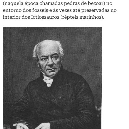
(naquela época chamadas pedras de bezoar) no
entorno dos fósseis e às vezes até preservadas no
interior dos Ictiossauros (répteis marinhos).