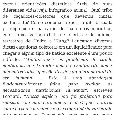
extrair orientações dietéticas úteis de suas
diferentes vidas(
veja infográfico acima
). Qual tribo
de caçadores-coletores que devemos imitar,
exatamente? Como conciliar a dieta Inuit baseada
principalmente na carne de mamíferos marinhos,
com a mais variada dieta de plantas e de animais
terrestres de Hadza e !Kung? Lançando diversas
dietas caçadoras-coletoras em um liquidificador para
chegar a algum tipo de batida excelente é um pouco
ridículo. “
Muitas vezes os problemas de saúde
modernos são retratados como o resultado de comer
alimentos ‘ruins’ que são desvios da dieta natural do
ser humano … Esta é uma abordagem
fundamentalmente falha para avaliar as
necessidades nutricionais humanas
“, escreveu
Leonard. “
Nossa espécie não foi projetada para
subsistir com uma dieta única, ideal. O que é notável
sobre os seres humanos é a extraordinária variedade
do que comemos. Temos sido capazes de prosperar