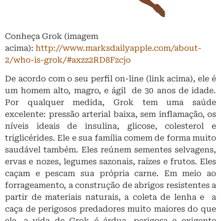
Conheça Grok (imagem
acima):
http://www.marksdailyapple.com/about-
2/who-is-grok/#axzz2RD8Fzcjo
De acordo com o seu perfil on-line (link acima), ele é
um homem alto, magro, e ágil de 30 anos de idade.
Por qualquer medida, Grok tem uma saúde
excelente: pressão arterial baixa, sem inflamação, os
níveis ideais de insulina, glicose, colesterol e
triglicérides. Ele e sua família comem de forma muito
saudável também. Eles reúnem sementes selvagens,
ervas e nozes, legumes sazonais, raízes e frutos. Eles
caçam e pescam sua própria carne. Em meio ao
forrageamento, a construção de abrigos resistentes a
partir de materiais naturais, a coleta de lenha e a
caça de perigosos predadores muito maiores do que
ele, a vida de Grok é árdua, perigosa e exigente