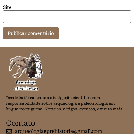
Site
Desde 2013 realizando divulgação científica com
responsabilidade sobre arqueologia e paleontologia em
língua portuguesa. Notícias, artigos, eventos, e muito mais!
Contato
arqueologiaeprehistoria@gmail.com