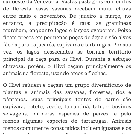
sudoeste da Venezuela. Vastas pastagens com cintos
de floresta, essas savanas recebem muita chuva
entre maio e novembro. De janeiro a março, no
entanto, a precipitação é rara: as gramíneas
murcham, enquanto lagos e lagoas evaporam. Peixe
ficam presos em pequenas poças de água e são alvos
fáceis para os jacarés, capivaras e tartarugas. Por sua
vez, os lagos dessecantes se tornam território
principal de caça para os Hiwi. Durante a estação
chuvosa, porém, o Hiwi caçam principalmente os
animais na floresta, usando arcos e flechas.
O Hiwi reúnem e caçam um grupo diversificado de
plantas e animais das savanas, florestas, rios e
pântanos. Suas principais fontes de carne são
capivara, cateto, veado, tamanduá, tatu, e bovinos
selvagens, inúmeras espécies de peixes, e pelo
menos algumas espécies de tartarugas. Animais
menos comumente consumidos incluem iguanas e os