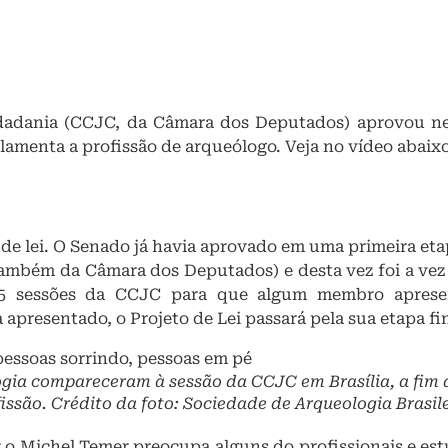
idadania (CCJC, da Câmara dos Deputados) aprovou nes
gulamenta a profissão de arqueólogo. Veja no vídeo abai
 de lei. O Senado já havia aprovado em uma primeira et
também da Câmara dos Deputados) e desta vez foi a ve
5 sessões da CCJC para que algum membro apresen
presentado, o Projeto de Lei passará pela sua etapa fin
ogia compareceram à sessão da CCJC em Brasília, a fim d
são. Crédito da foto: Sociedade de Arqueologia Brasile
er o Michel Temer preocupa alguns do profissionais e e