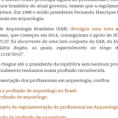
ltura brasileira do atual governo, temem que a regulame
contece. Em 1998 o então presidente Fernando Henrique 
onais em arqueologia.
de Arqueologia Brasileira (SAB)
divulgou uma nota
a
esso, que começou em 2014, conseguiram o apoio de dive
CJC foi decorrente de uma luta conjunta da SAB, do De
 Kátia Bogéa, os quais, especialmente ao longo 
 1119/2015
“.
 chegue até o presidente da república sem nenhum pr
 finalmente tenhamos nossa profissão reconhecida.
mentação dos profissionais em arqueologia, confira:
 a profissão de arqueólogo no Brasil
rofissão de arqueólogo
rojeto de regulamentação do profissional em Arqueologi
ação da profissão de arqueólogo