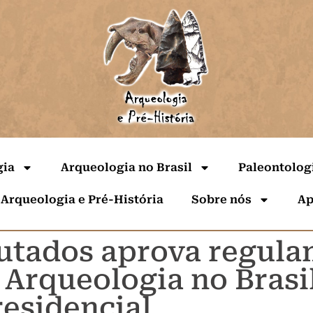
gia
Arqueologia no Brasil
Paleontolog
 Arqueologia e Pré-História
Sobre nós
Ap
utados aprova regula
 Arqueologia no Brasi
residencial