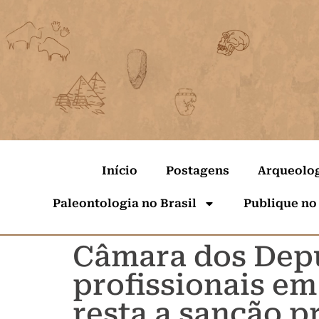
Início
Postagens
Arqueolo
Paleontologia no Brasil
Publique no
Câmara dos Dep
profissionais em
resta a sanção p