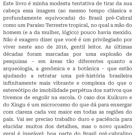
Este livro é minha modesta tentativa de tirar da sua
cabeça essa imagem (ao mesmo tempo clássica e
profundamente equivocada) do Brasil pré-Cabral
como um Paraíso Terrestre tropical, no qual a mão do
homem (e a da mulher, lógico) pouco havia mexido.
Não é exagero dizer que você é um privilegiado por
viver neste ano de 2016, gentil leitor. As últimas
décadas foram marcadas por uma explosão de
pesquisas – em áreas tão diferentes quanto a
arqueologia, a genômica e a botânica – que estão
ajudando a retratar uma pré-história brasileira
infinitamente mais vibrante e complexa do que o
estereótipo de imobilidade perpétua dos nativos que
tivemos de engolir na escola. O caso dos Kuikuro e
do Xingu é um microcosmo do que dá para enxergar
com clareza cada vez maior em todas as regiões do
país. Vai ser preciso trabalho duro e paciência para
elucidar muitos dos detalhes, mas o novo quadro
geral é inegável: boa parte do Brasil pré-cabralino