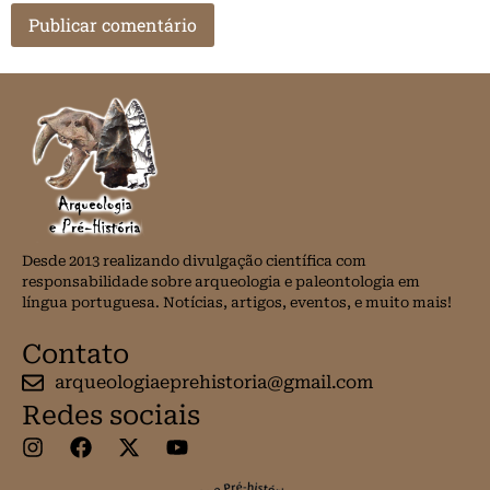
Desde 2013 realizando divulgação científica com
responsabilidade sobre arqueologia e paleontologia em
língua portuguesa. Notícias, artigos, eventos, e muito mais!
Contato
arqueologiaeprehistoria@gmail.com
Redes sociais